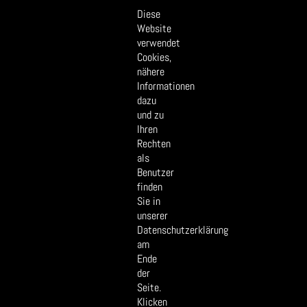
Quintett
Chronik
Galerie
Diese
Website
Register
Ausbildung
Alphorn
verwendet
Home
Verein
Vorstand
Cookies,
nähere
Informationen
dazu
und zu
Ihren
Rechten
als
Benutzer
finden
Sie in
unserer
Datenschutzerklärung
am
Ende
der
Seite.
Klicken